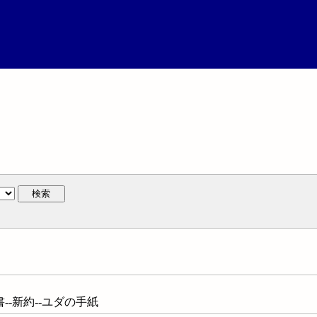
検索
聖書--新約--ユダの手紙