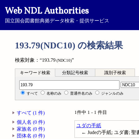
Web NDL Authorities
国立国会図書館典拠データ検索・提供サービス
193.79(NDC10) の検索結果
検索対象：“193.79
”
(NDC10)
キーワード検索
分類記号検索
識別子検索
分類記号検索
すべて
名称のみ
普通件名のみ
ジャンルのみ
1件中 1 - 1 件目
すべて (1 件)
個人名 (0 件)
ユダの手紙
家族名 (0 件)
← Judeの手紙; ユダ書; 
団体名 (0 件)