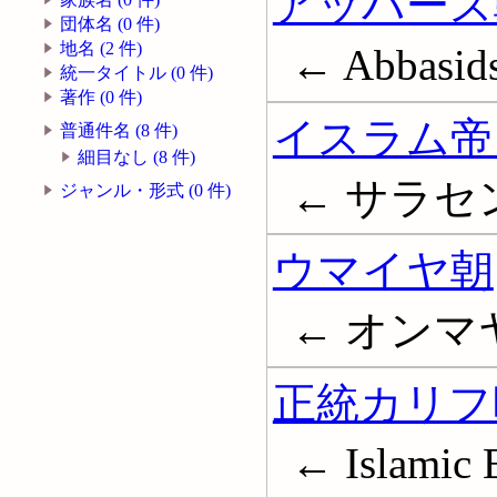
アッバース
団体名 (0 件)
地名 (2 件)
← Abbasid
統一タイトル (0 件)
著作 (0 件)
イスラム帝
普通件名 (8 件)
細目なし (8 件)
← サラセン帝国
ジャンル・形式 (0 件)
ウマイヤ朝
← オンマヤ朝;
正統カリフ
← Islamic 