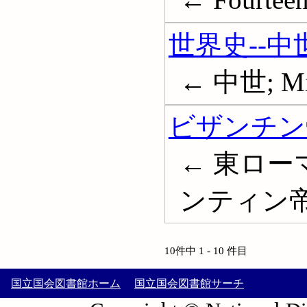
世界史--中
← 中世; Mid
ビザンチン
← 東ロー
ンティン帝国; 
10件中 1 - 10 件目
国立国会図書館ホーム
国立国会図書館サーチ