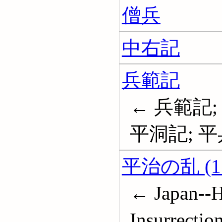
僧兵
中右記
兵範記
← 兵範記;
平洞記; 平
平治の乱 (11
← Japan--H
Insurrectio