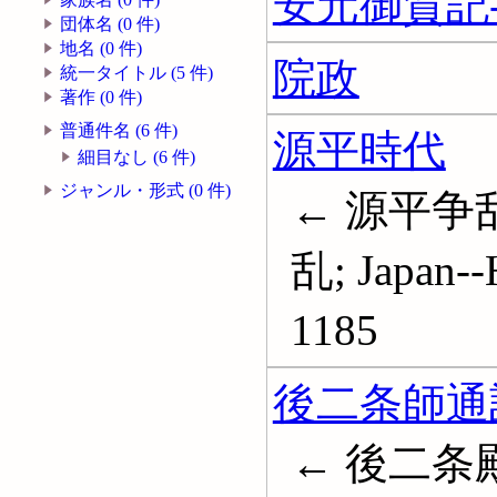
安元御賀記-
団体名 (0 件)
地名 (0 件)
院政
統一タイトル (5 件)
著作 (0 件)
普通件名 (6 件)
源平時代
細目なし (6 件)
ジャンル・形式 (0 件)
← 源平争
乱; Japan--
1185
後二条師通
← 後二条