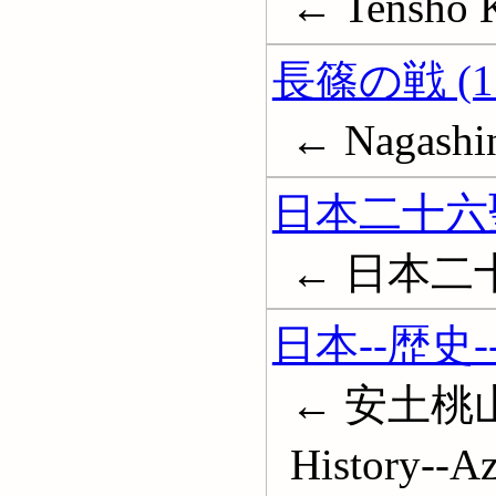
← Tensho K
長篠の戦 (15
← Nagashino
日本二十六
← 日本二
日本--歴史
← 安土桃山時
History--A