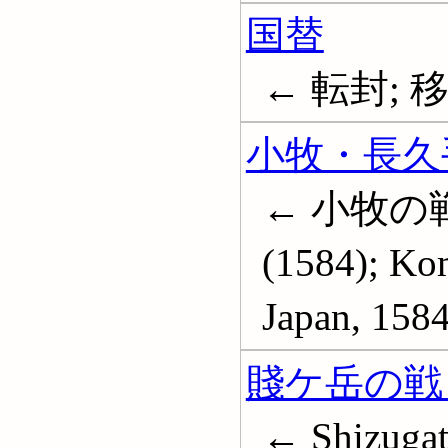
国替
← 転封; 
小牧・長久手の
← 小牧の戦
(1584); Kom
Japan, 158
賤ケ岳の戦 (
← Shizugata