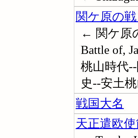
関ケ原の戦 (
← 関ケ原の役 
Battle of
桃山時代--関
史--安土桃
戦国大名
天正遣欧使