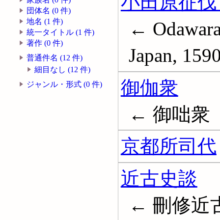
小田原征伐 (
団体名 (0 件)
地名 (1 件)
← Odawara, 
統一タイトル (1 件)
著作 (0 件)
Japan, 159
普通件名 (12 件)
細目なし (12 件)
御伽衆
ジャンル・形式 (0 件)
← 御咄衆
京都所司代
近古史談
← 刪修近