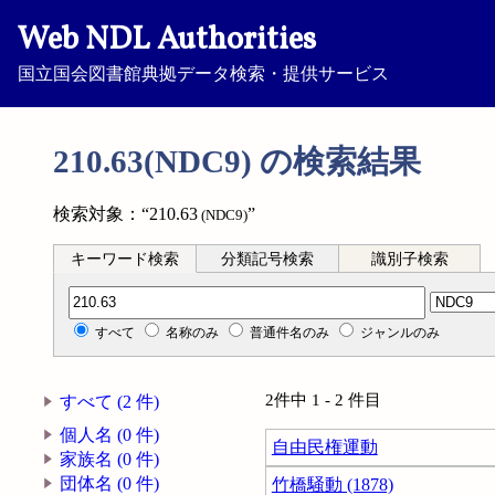
Web NDL Authorities
国立国会図書館典拠データ検索・提供サービス
210.63(NDC9) の検索結果
検索対象：“210.63
”
(NDC9)
キーワード検索
分類記号検索
識別子検索
分類記号検索
すべて
名称のみ
普通件名のみ
ジャンルのみ
2件中 1 - 2 件目
すべて (2 件)
個人名 (0 件)
自由民権運動
家族名 (0 件)
団体名 (0 件)
竹橋騒動 (1878)