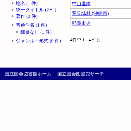
地名 (1 件)
中山世鑑
統一タイトル (2 件)
豊見城村 (沖縄県)
著作 (0 件)
那覇市史
普通件名 (1 件)
細目なし (1 件)
4件中 1 - 4 件目
ジャンル・形式 (0 件)
国立国会図書館ホーム
国立国会図書館サーチ