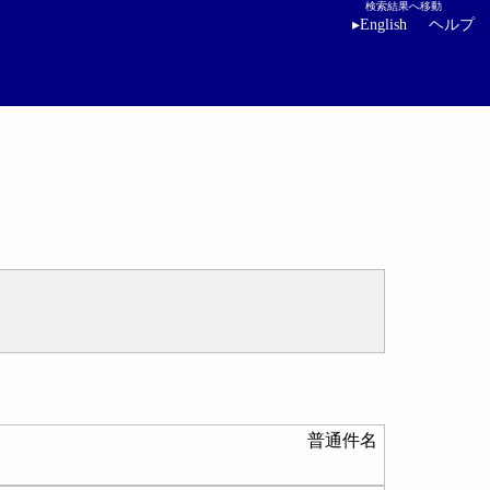
検索結果へ移動
▸
English
ヘルプ
普通件名