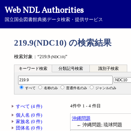
Web NDL Authorities
国立国会図書館典拠データ検索・提供サービス
219.9(NDC10) の検索結果
検索対象：“219.9
”
(NDC10)
キーワード検索
分類記号検索
識別子検索
分類記号検索
すべて
名称のみ
普通件名のみ
ジャンルのみ
4件中 1 - 4 件目
すべて (4 件)
個人名 (0 件)
沖縄問題
家族名 (0 件)
← 沖縄問題; 琉球問題
団体名 (0 件)