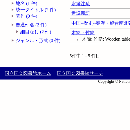
地名 (1 件)
水経注疏
統一タイトル (2 件)
世説新語
著作 (0 件)
中国--歴史--秦漢・魏晋南
普通件名 (2 件)
細目なし (2 件)
木簡・竹簡
← 木簡; 竹簡; Wooden table
ジャンル・形式 (0 件)
5件中 1 - 5 件目
国立国会図書館ホーム
国立国会図書館サーチ
Copyright © Nationa