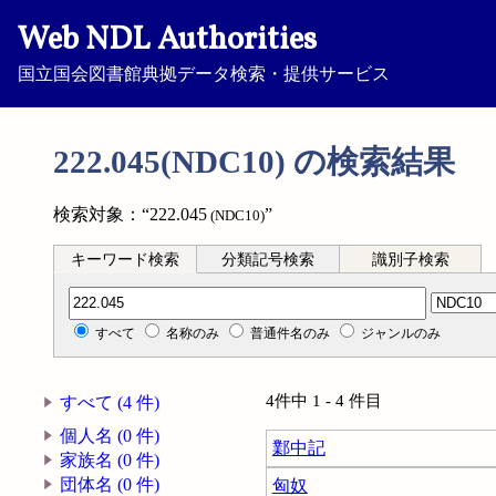
Web NDL Authorities
国立国会図書館典拠データ検索・提供サービス
222.045(NDC10) の検索結果
検索対象：“222.045
”
(NDC10)
キーワード検索
分類記号検索
識別子検索
分類記号検索
すべて
名称のみ
普通件名のみ
ジャンルのみ
4件中 1 - 4 件目
すべて (4 件)
個人名 (0 件)
鄴中記
家族名 (0 件)
団体名 (0 件)
匈奴