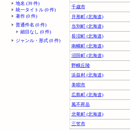
地名 (39 件)
千歳市
統一タイトル (0 件)
著作 (0 件)
月形町 (北海道)
普通件名 (0 件)
当別町 (北海道)
細目なし (0 件)
長沼町 (北海道)
ジャンル・形式 (0 件)
南幌町 (北海道)
沼田町 (北海道)
野幌丘陵
浜益村 (北海道)
美唄市
広島町 (北海道)
風不死岳
北竜町 (北海道)
三笠市