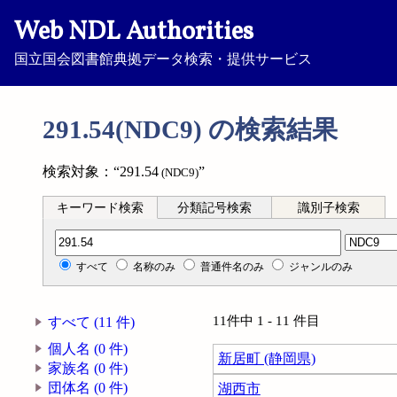
Web NDL Authorities
国立国会図書館典拠データ検索・提供サービス
291.54(NDC9) の検索結果
検索対象：“291.54
”
(NDC9)
キーワード検索
分類記号検索
識別子検索
分類記号検索
すべて
名称のみ
普通件名のみ
ジャンルのみ
11件中 1 - 11 件目
すべて (11 件)
個人名 (0 件)
新居町 (静岡県)
家族名 (0 件)
団体名 (0 件)
湖西市