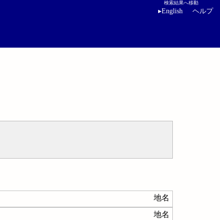
検索結果へ移動
▸
English
ヘルプ
地名
地名