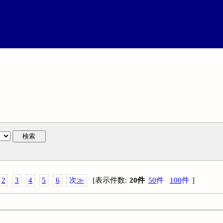
検索
2
3
4
5
6
次
≫
[
表示件数
:
20
件
50
件
100
件
]