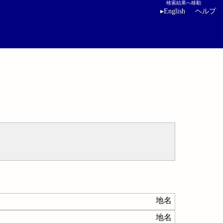
検索結果へ移動
▸
English
ヘルプ
地名
地名