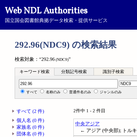
Web NDL Authorities
国立国会図書館典拠データ検索・提供サービス
292.96(NDC9) の検索結果
検索対象：“292.96
”
(NDC9)
キーワード検索
分類記号検索
識別子検索
分類記号検索
すべて
名称のみ
普通件名のみ
ジャンルのみ
2件中 1 - 2 件目
すべて (2 件)
個人名 (0 件)
中央アジア
家族名 (0 件)
← アジア (中央部); トルキスタン
団体名 (0 件)