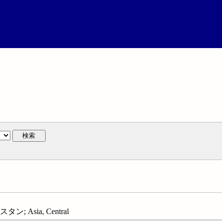
検索
; Asia, Central