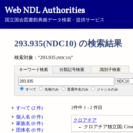
Web NDL Authorities
国立国会図書館典拠データ検索・提供サービス
293.935(NDC10) の検索結果
検索対象：“293.935
”
(NDC10)
キーワード検索
分類記号検索
識別子検索
分類記号検索
すべて
名称のみ
普通件名のみ
ジャンルのみ
2件中 1 - 2 件目
すべて (2 件)
個人名 (0 件)
クロアチア
家族名 (0 件)
← クロアチア独立国; Croat
団体名 (0 件)