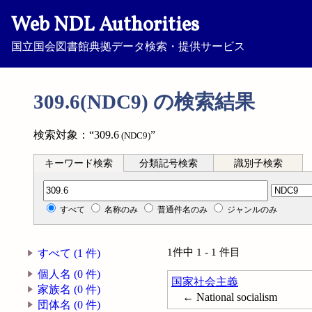
Web NDL Authorities
国立国会図書館典拠データ検索・提供サービス
309.6(NDC9) の検索結果
検索対象：“309.6
”
(NDC9)
キーワード検索
分類記号検索
識別子検索
分類記号検索
すべて
名称のみ
普通件名のみ
ジャンルのみ
1件中 1 - 1 件目
すべて (1 件)
個人名 (0 件)
国家社会主義
家族名 (0 件)
← National socialism
団体名 (0 件)