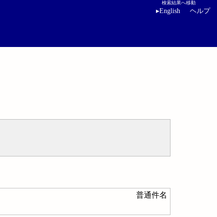
検索結果へ移動
▸
English
ヘルプ
普通件名