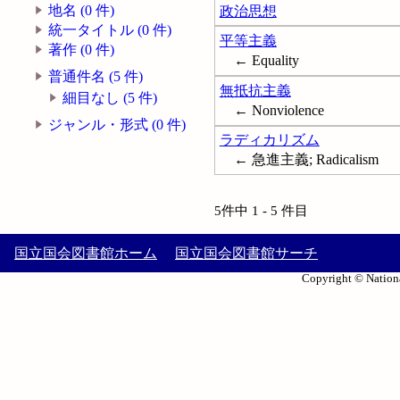
地名 (0 件)
政治思想
統一タイトル (0 件)
平等主義
著作 (0 件)
← Equality
普通件名 (5 件)
無抵抗主義
細目なし (5 件)
← Nonviolence
ジャンル・形式 (0 件)
ラディカリズム
← 急進主義; Radicalism
5件中 1 - 5 件目
国立国会図書館ホーム
国立国会図書館サーチ
Copyright © Nationa