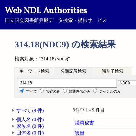
Web NDL Authorities
国立国会図書館典拠データ検索・提供サービス
314.18(NDC9) の検索結果
検索対象：“314.18
”
(NDC9)
キーワード検索
分類記号検索
識別子検索
分類記号検索
すべて
名称のみ
普通件名のみ
ジャンルのみ
9件中 1 - 9 件目
すべて (9 件)
個人名 (0 件)
議員秘書
家族名 (0 件)
団体名 (0 件)
議員