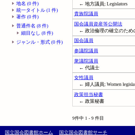
地名 (0 件)
← 地方議員; Legislators
統一タイトル (1 件)
貴族院議員
著作 (0 件)
国会議員資産等公開法
普通件名 (8 件)
← 政治倫理の確立のた
細目なし (8 件)
国会議員
ジャンル・形式 (0 件)
参議院議員
衆議院議員
← 代議士
女性議員
← 婦人議員; Women legislat
政策担当秘書
← 政策秘書
9件中 1 - 9 件目
国立国会図書館ホーム
国立国会図書館サーチ