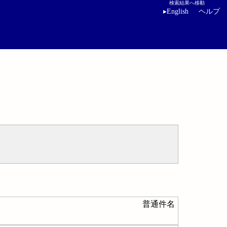
検索結果へ移動
▸
English
ヘルプ
普通件名