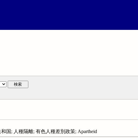
検索
国; 人種隔離; 有色人種差別政策; Apartheid