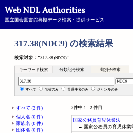
Web NDL Authorities
国立国会図書館典拠データ検索・提供サービス
317.38(NDC9) の検索結果
検索対象：“317.38
”
(NDC9)
キーワード検索
分類記号検索
識別子検索
分類記号検索
すべて
名称のみ
普通件名のみ
ジャンルのみ
2件中 1 - 2 件目
すべて (2 件)
個人名 (0 件)
国家公務員育児休業法
家族名 (0 件)
← 国家公務員の育児休業
団体名 (0 件)