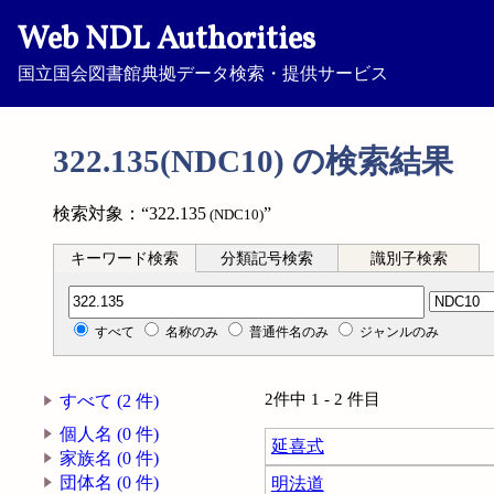
Web NDL Authorities
国立国会図書館典拠データ検索・提供サービス
322.135(NDC10) の検索結果
検索対象：“322.135
”
(NDC10)
キーワード検索
分類記号検索
識別子検索
分類記号検索
すべて
名称のみ
普通件名のみ
ジャンルのみ
2件中 1 - 2 件目
すべて (2 件)
個人名 (0 件)
延喜式
家族名 (0 件)
団体名 (0 件)
明法道