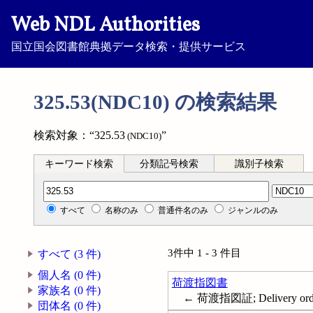
Web NDL Authorities
国立国会図書館典拠データ検索・提供サービス
325.53(NDC10) の検索結果
検索対象：“325.53
”
(NDC10)
キーワード検索
分類記号検索
識別子検索
分類記号検索
すべて
名称のみ
普通件名のみ
ジャンルのみ
3件中 1 - 3 件目
すべて (3 件)
個人名 (0 件)
荷渡指図書
家族名 (0 件)
← 荷渡指図証; Delivery ord
団体名 (0 件)