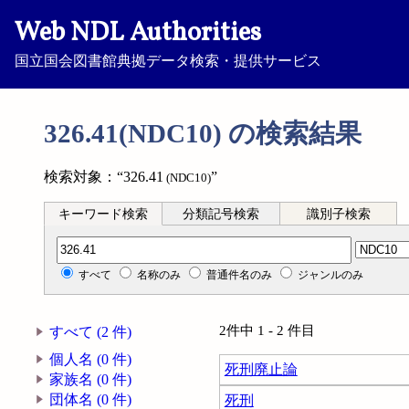
Web NDL Authorities
国立国会図書館典拠データ検索・提供サービス
326.41(NDC10) の検索結果
検索対象：“326.41
”
(NDC10)
キーワード検索
分類記号検索
識別子検索
分類記号検索
すべて
名称のみ
普通件名のみ
ジャンルのみ
2件中 1 - 2 件目
すべて (2 件)
個人名 (0 件)
死刑廃止論
家族名 (0 件)
団体名 (0 件)
死刑