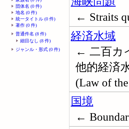
海峡問題
団体名 (0 件)
地名 (0 件)
← Straits q
統一タイトル (0 件)
著作 (0 件)
経済水域
普通件名 (8 件)
細目なし (8 件)
← 二百カ
ジャンル・形式 (0 件)
他的経済水域; 
(Law of the
国境
← Boundar