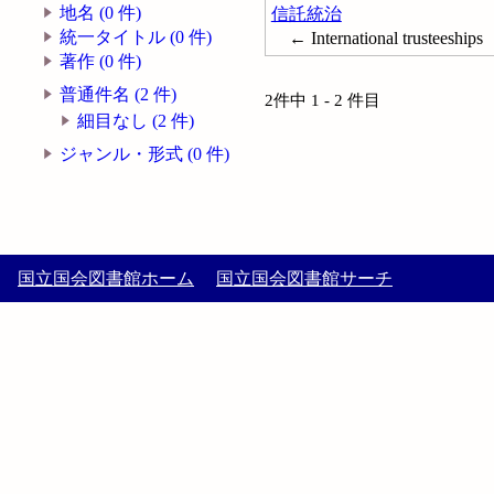
地名 (0 件)
信託統治
統一タイトル (0 件)
← International trusteeships
著作 (0 件)
普通件名 (2 件)
2件中 1 - 2 件目
細目なし (2 件)
ジャンル・形式 (0 件)
国立国会図書館ホーム
国立国会図書館サーチ