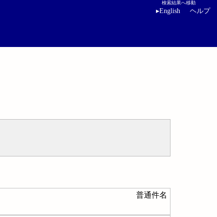
検索結果へ移動
▸
English
ヘルプ
普通件名