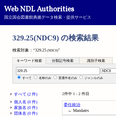
Web NDL Authorities
国立国会図書館典拠データ検索・提供サービス
329.25(NDC9) の検索結果
検索対象：“329.25
”
(NDC9)
キーワード検索
分類記号検索
識別子検索
分類記号検索
すべて
名称のみ
普通件名のみ
ジャンルのみ
2件中 1 - 2 件目
すべて (2 件)
個人名 (0 件)
委任統治
家族名 (0 件)
← Mandates
団体名 (0 件)