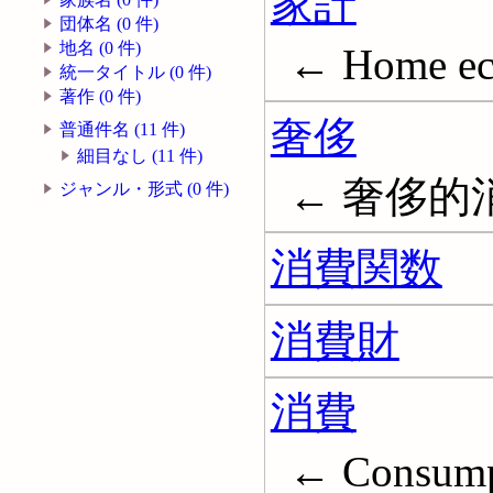
家計
団体名 (0 件)
地名 (0 件)
← Home ec
統一タイトル (0 件)
著作 (0 件)
奢侈
普通件名 (11 件)
細目なし (11 件)
← 奢侈的消
ジャンル・形式 (0 件)
消費関数
消費財
消費
← Consump