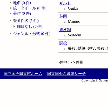
地名 (0 件)
ギルド
統一タイトル (0 件)
← Guilds
著作 (0 件)
荘園
普通件名 (5 件)
← Manors
細目なし (5 件)
農奴制
ジャンル・形式 (0 件)
← Serfdom
賦役
← 徭役; 賦役; 夫役; 夫役;
5件中 1 - 5 件目
国立国会図書館ホーム
国立国会図書館サーチ
Copyright © Nationa