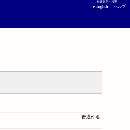
検索結果へ移動
▸
English
ヘルプ
普通件名