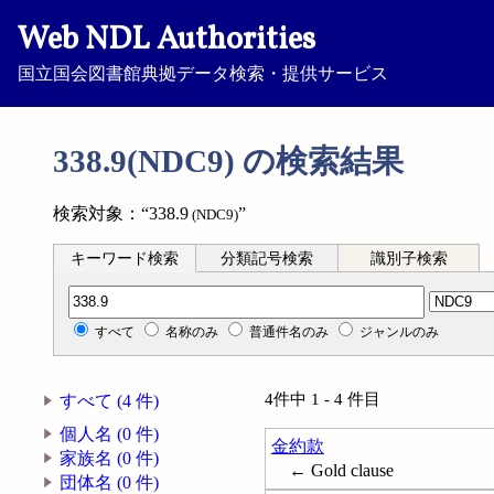
Web NDL Authorities
国立国会図書館典拠データ検索・提供サービス
338.9(NDC9) の検索結果
検索対象：“338.9
”
(NDC9)
キーワード検索
分類記号検索
識別子検索
分類記号検索
すべて
名称のみ
普通件名のみ
ジャンルのみ
4件中 1 - 4 件目
すべて (4 件)
個人名 (0 件)
金約款
家族名 (0 件)
← Gold clause
団体名 (0 件)