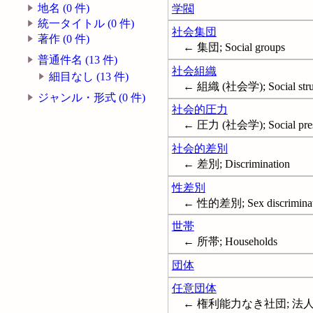
地名 (0 件)
学閥
統一タイトル (0 件)
社会集団
著作 (0 件)
← 集団; Social groups
普通件名 (13 件)
社会組織
細目なし (13 件)
← 組織 (社会学); Social stru
ジャンル・形式 (0 件)
社会的圧力
← 圧力 (社会学); Social pres
社会的差別
← 差別; Discrimination
性差別
← 性的差別; Sex discriminat
世帯
← 所帯; Households
団体
任意団体
← 権利能力なき社団; 法