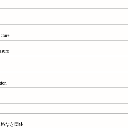
cture
sure
ion
人格なき団体