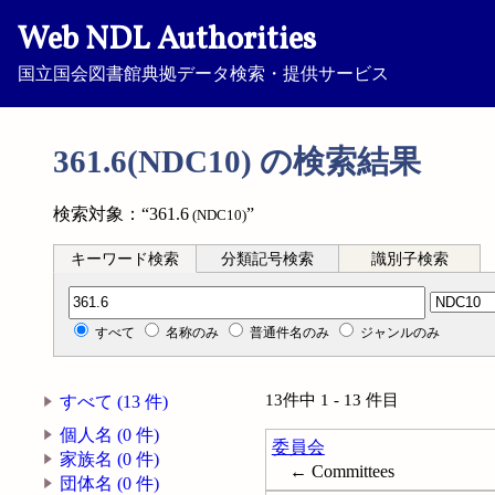
Web NDL Authorities
国立国会図書館典拠データ検索・提供サービス
361.6(NDC10) の検索結果
検索対象：“361.6
”
(NDC10)
キーワード検索
分類記号検索
識別子検索
分類記号検索
すべて
名称のみ
普通件名のみ
ジャンルのみ
13件中 1 - 13 件目
すべて (13 件)
個人名 (0 件)
委員会
家族名 (0 件)
← Committees
団体名 (0 件)