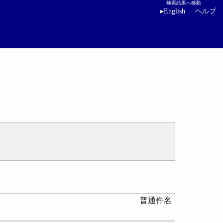
検索結果へ移動
▸
English
ヘルプ
普通件名