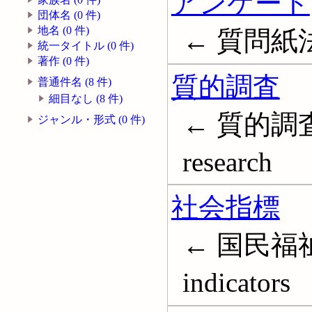
アンケート
団体名 (0 件)
地名 (0 件)
← 質問紙法; 
統一タイトル (0 件)
著作 (0 件)
質的調査
普通件名 (8 件)
細目なし (8 件)
← 質的調査法
ジャンル・形式 (0 件)
research
社会指標
← 国民福祉指
indicators