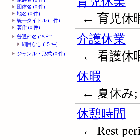
育児休業
団体名 (0 件)
地名 (0 件)
← 育児休暇; P
統一タイトル (1 件)
著作 (0 件)
介護休業
普通件名 (15 件)
細目なし (15 件)
← 看護休
ジャンル・形式 (0 件)
休暇
← 夏休み; V
休憩時間
← Rest per