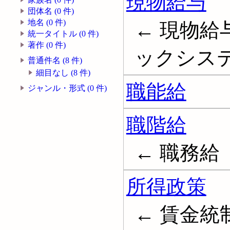
現物給与
団体名 (0 件)
地名 (0 件)
← 現物給
統一タイトル (0 件)
著作 (0 件)
ックシステム;
普通件名 (8 件)
細目なし (8 件)
職能給
ジャンル・形式 (0 件)
職階給
← 職務給
所得政策
← 賃金統制; W