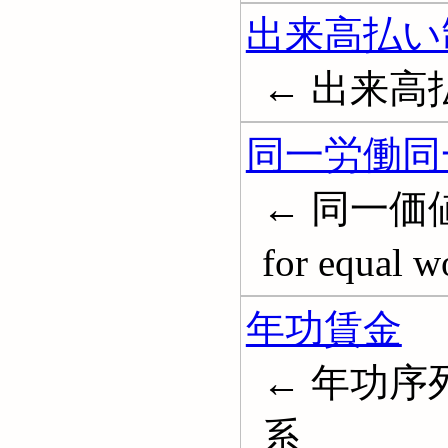
出来高払い
← 出来高払制
同一労働同
← 同一価値
for equal w
年功賃金
← 年功序
系