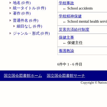
地名 (0 件)
学校事故
統一タイトル (0 件)
← School accidents
著作 (0 件)
学校精神保健
普通件名 (6 件)
← School mental health servi
細目なし (6 件)
災害共済給付制度
ジャンル・形式 (0 件)
保健主事
← 保健主任
養護教諭
6件中 1 - 6 件目
国立国会図書館ホーム
国立国会図書館サーチ
Copyright © Nationa