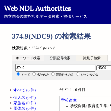
Web NDL Authorities
国立国会図書館典拠データ検索・提供サービス
374.9(NDC9) の検索結果
検索対象：“374.9
”
(NDC9)
キーワード検索
分類記号検索
識別子検索
分類記号検索
すべて
名称のみ
普通件名のみ
ジャンルのみ
6件中 1 - 6 件目
すべて (6 件)
個人名 (0 件)
学校衛生
家族名 (0 件)
← 学校保健; 教育衛生学; Scho
団体名 (0 件)