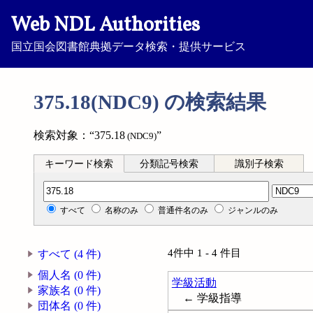
Web NDL Authorities
国立国会図書館典拠データ検索・提供サービス
375.18(NDC9) の検索結果
検索対象：“375.18
”
(NDC9)
キーワード検索
分類記号検索
識別子検索
分類記号検索
すべて
名称のみ
普通件名のみ
ジャンルのみ
4件中 1 - 4 件目
すべて (4 件)
個人名 (0 件)
学級活動
家族名 (0 件)
← 学級指導
団体名 (0 件)