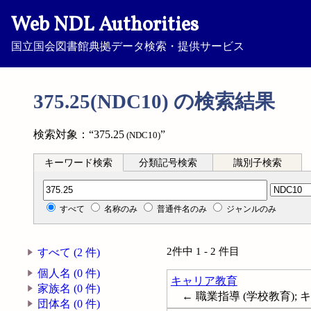
Web NDL Authorities
国立国会図書館典拠データ検索・提供サービス
375.25(NDC10) の検索結果
検索対象：“375.25
”
(NDC10)
キーワード検索
分類記号検索
識別子検索
分類記号検索
すべて
名称のみ
普通件名のみ
ジャンルのみ
2件中 1 - 2 件目
すべて (2 件)
個人名 (0 件)
キャリア教育
家族名 (0 件)
← 職業指導 (学校教育); キャ
団体名 (0 件)