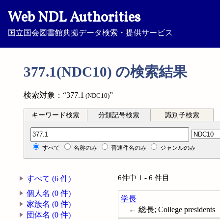
Web NDL Authorities
国立国会図書館典拠データ検索・提供サービス
377.1(NDC10) の検索結果
検索対象：“377.1
”
(NDC10)
キーワード検索
分類記号検索
識別子検索
分類記号検索
すべて
名称のみ
普通件名のみ
ジャンルのみ
6件中 1 - 6 件目
すべて (6 件)
個人名 (0 件)
学長
家族名 (0 件)
← 総長; College presidents
団体名 (0 件)