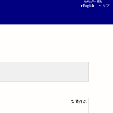
検索結果へ移動
▸
English
ヘルプ
普通件名