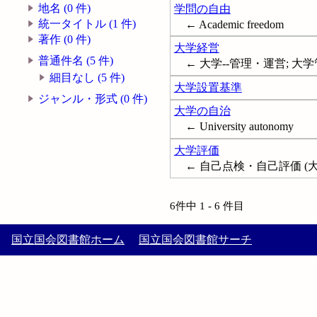
地名 (0 件)
学問の自由
統一タイトル (1 件)
← Academic freedom
著作 (0 件)
大学経営
普通件名 (5 件)
← 大学--管理・運営; 大学管理; 大学運
細目なし (5 件)
大学設置基準
ジャンル・形式 (0 件)
大学の自治
← University autonomy
大学評価
← 自己点検・自己評価 (大学); Univ
6件中 1 - 6 件目
国立国会図書館ホーム
国立国会図書館サーチ