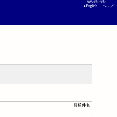
検索結果へ移動
▸
English
ヘルプ
普通件名