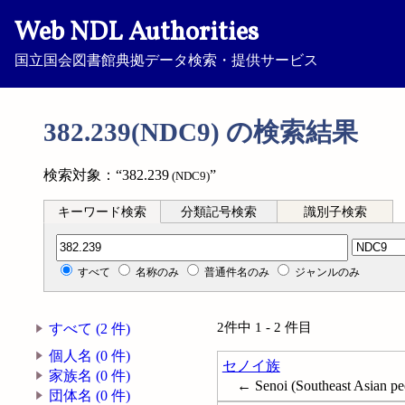
Web NDL Authorities
国立国会図書館典拠データ検索・提供サービス
382.239(NDC9) の検索結果
検索対象：“382.239
”
(NDC9)
キーワード検索
分類記号検索
識別子検索
分類記号検索
すべて
名称のみ
普通件名のみ
ジャンルのみ
2件中 1 - 2 件目
すべて (2 件)
個人名 (0 件)
セノイ族
家族名 (0 件)
← Senoi (Southeast Asian pe
団体名 (0 件)