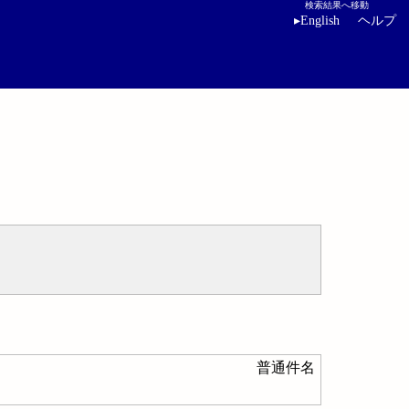
検索結果へ移動
▸
English
ヘルプ
普通件名