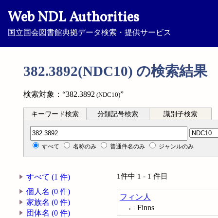
Web NDL Authorities
国立国会図書館典拠データ検索・提供サービス
382.3892(NDC10) の検索結果
検索対象：“382.3892
”
(NDC10)
キーワード検索
分類記号検索
識別子検索
分類記号検索
すべて
名称のみ
普通件名のみ
ジャンルのみ
1件中 1 - 1 件目
すべて (1 件)
個人名 (0 件)
フィン人
家族名 (0 件)
← Finns
団体名 (0 件)