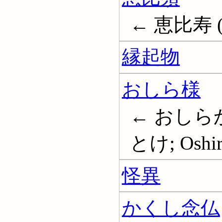
← 恵比寿 (
縁起物
おしら様
← おしら
とけ; Oshir
怪異
かくし念仏