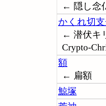
← 隠し念仏; 
かくれ切支
← 潜伏キ
Crypto-Chri
額
← 扁額
鯨塚