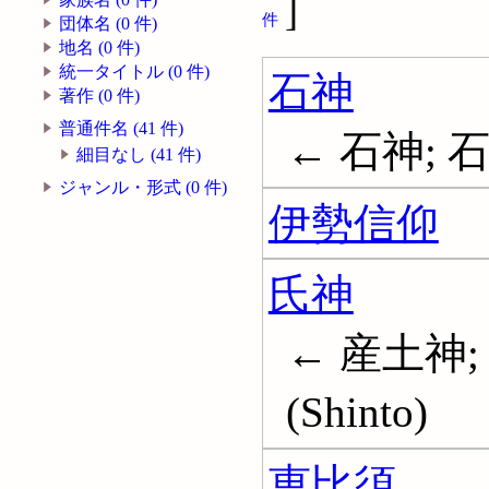
]
件
団体名 (0 件)
地名 (0 件)
統一タイトル (0 件)
石神
著作 (0 件)
普通件名 (41 件)
← 石神; 
細目なし (41 件)
ジャンル・形式 (0 件)
伊勢信仰
氏神
← 産土神; 
(Shinto)
恵比須