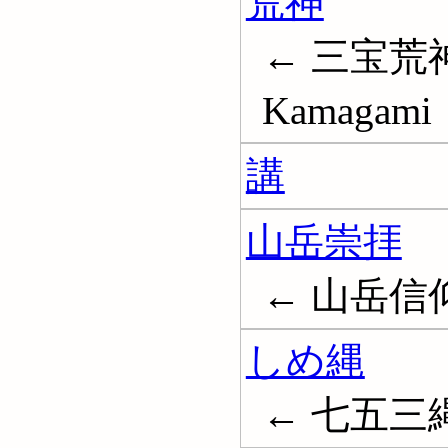
荒神
← 三宝荒神
Kamagami
講
山岳崇拝
← 山岳信仰; 
しめ縄
← 七五三縄