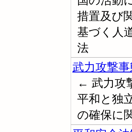
国の活動
措置及び
基づく人
法
武力攻撃事
← 武力
平和と独
の確保に