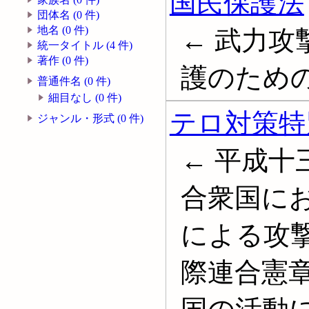
国民保護法
団体名 (0 件)
地名 (0 件)
← 武力
統一タイトル (4 件)
著作 (0 件)
護のため
普通件名 (0 件)
細目なし (0 件)
テロ対策特
ジャンル・形式 (0 件)
← 平成
合衆国に
による攻
際連合憲