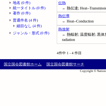
地名 (0 件)
伝熱
統一タイトル (0 件)
← 熱伝達; Heat--Transmissi
著作 (0 件)
熱伝導
普通件名 (4 件)
← Heat--Conduction
細目なし (4 件)
熱放射
ジャンル・形式 (0 件)
← 熱輻射; 温度輻射; 黒体放射; 黒
radiation
4件中 1 - 4 件目
国立国会図書館ホーム
国立国会図書館サーチ
Copyright © Nationa