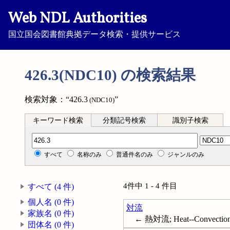
Web NDL Authorities
国立国会図書館典拠データ検索・提供サービス
426.3(NDC10) の検索結果
検索対象：“426.3
”
(NDC10)
キーワード検索
分類記号検索
識別子検索
分類記号検索
すべて
名称のみ
普通件名のみ
ジャンルのみ
4件中 1 - 4 件目
すべて (4 件)
個人名 (0 件)
対流
家族名 (0 件)
← 熱対流; Heat--Convectio
団体名 (0 件)