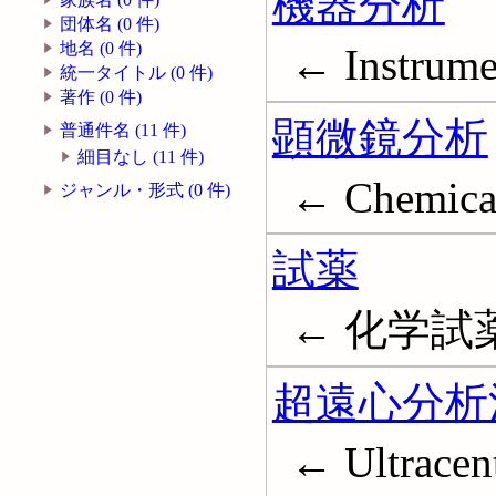
機器分析
団体名 (0 件)
地名 (0 件)
← Instrumen
統一タイトル (0 件)
著作 (0 件)
顕微鏡分析
普通件名 (11 件)
細目なし (11 件)
← Chemical
ジャンル・形式 (0 件)
試薬
← 化学試薬; C
超遠心分析
← Ultracent