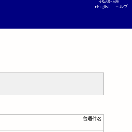
検索結果へ移動
▸
English
ヘルプ
普通件名