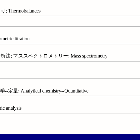
hermobalances
ic titration
; マススペクトロメトリー; Mass spectrometry
 Analytical chemistry--Quantitative
 analysis