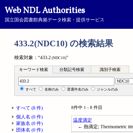
Web NDL Authorities
国立国会図書館典拠データ検索・提供サービス
433.2(NDC10) の検索結果
検索対象：“433.2
”
(NDC10)
キーワード検索
分類記号検索
識別子検索
分類記号検索
すべて
名称のみ
普通件名のみ
ジャンルのみ
8件中 1 - 8 件目
すべて (8 件)
個人名 (0 件)
温度滴定
家族名 (0 件)
← 熱滴定; Thermometric titr
団体名 (0 件)