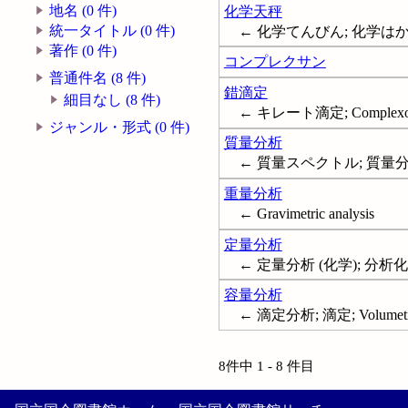
地名 (0 件)
化学天秤
統一タイトル (0 件)
← 化学てんびん; 化学はかり; T
著作 (0 件)
コンプレクサン
普通件名 (8 件)
錯滴定
細目なし (8 件)
← キレート滴定; Complexometr
ジャンル・形式 (0 件)
質量分析
← 質量スペクトル; 質量分析法
重量分析
← Gravimetric analysis
定量分析
← 定量分析 (化学); 分析化学--定量;
容量分析
← 滴定分析; 滴定; Volumetric
8件中 1 - 8 件目