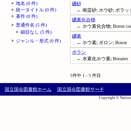
地名 (0 件)
硼砂
統一タイトル (0 件)
← 南蛮砂; ホウ砂; ボラックス
著作 (0 件)
硼素化合物
普通件名 (5 件)
← ホウ素化合物; Boron com
細目なし (5 件)
硼素
ジャンル・形式 (0 件)
← ホウ素; ボロン; Boron
ボラン
← 水素化ホウ素; Boranes
5件中 1 - 5 件目
国立国会図書館ホーム
国立国会図書館サーチ
Copyright © Nationa