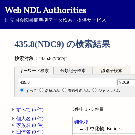
Web NDL Authorities
国立国会図書館典拠データ検索・提供サービス
435.8(NDC9) の検索結果
検索対象：“435.8
”
(NDC9)
キーワード検索
分類記号検索
識別子検索
分類記号検索
すべて
名称のみ
普通件名のみ
ジャンルのみ
5件中 1 - 5 件目
すべて (5 件)
個人名 (0 件)
硼化物
家族名 (0 件)
← ホウ化物; Borides
団体名 (0 件)