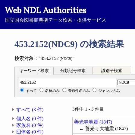
Web NDL Authorities
国立国会図書館典拠データ検索・提供サービス
453.2152(NDC9) の検索結果
検索対象：“453.2152
”
(NDC9)
キーワード検索
分類記号検索
識別子検索
分類記号検索
すべて
名称のみ
普通件名のみ
ジャンルのみ
3件中 1 - 3 件目
すべて (3 件)
個人名 (0 件)
善光寺地震 (1847)
家族名 (0 件)
← 善光寺大地震 (1847)
団体名 (0 件)