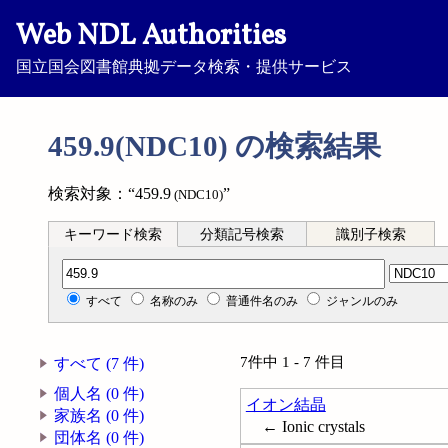
Web NDL Authorities
国立国会図書館典拠データ検索・提供サービス
459.9(NDC10) の検索結果
検索対象：“459.9
”
(NDC10)
キーワード検索
分類記号検索
識別子検索
分類記号検索
すべて
名称のみ
普通件名のみ
ジャンルのみ
7件中 1 - 7 件目
すべて (7 件)
個人名 (0 件)
イオン結晶
家族名 (0 件)
← Ionic crystals
団体名 (0 件)