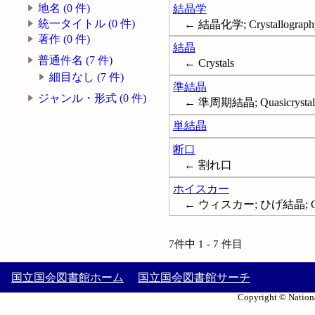
地名 (0 件)
結晶学
統一タイトル (0 件)
← 結晶化学; Crystallograph
著作 (0 件)
結晶
普通件名 (7 件)
← Crystals
細目なし (7 件)
準結晶
ジャンル・形式 (0 件)
← 準周期結晶; Quasicrystal
単結晶
断口
← 割れ口
ホイスカー
← ウィスカー; ひげ結晶; Cryst
7件中 1 - 7 件目
国立国会図書館ホーム
国立国会図書館サーチ
Copyright © Nationa