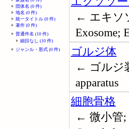
エクソソー
団体名 (0 件)
地名 (0 件)
← エキソ
統一タイトル (0 件)
著作 (0 件)
Exosome; 
普通件名 (10 件)
細目なし (10 件)
ゴルジ体
ジャンル・形式 (0 件)
← ゴルジ装
apparatus
細胞骨格
← 微小管