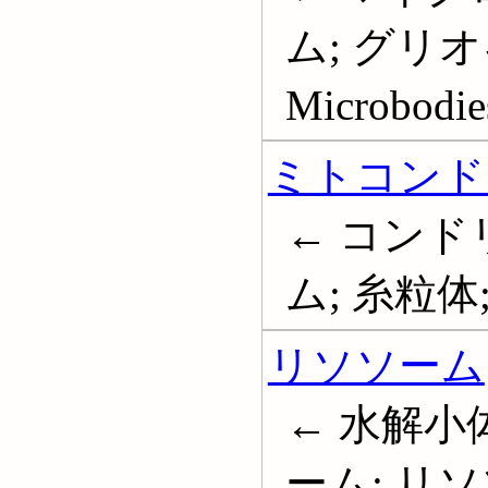
ム; グリ
Microbodie
ミトコンド
← コンド
ム; 糸粒体; 
リソソーム
← 水解小
ーム; リ