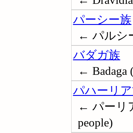
パーシー族
← パルシー族
バダガ族
← Badaga (
パハーリア
← パーリア族;
people)