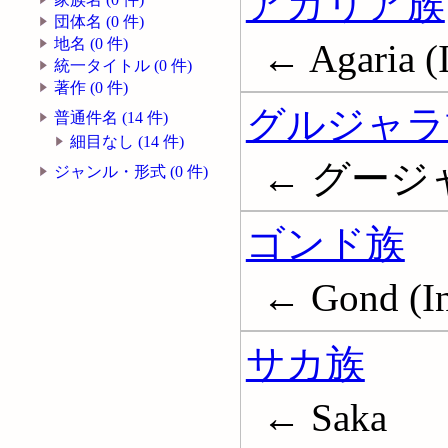
アガリア族
団体名 (0 件)
地名 (0 件)
← Agaria (I
統一タイトル (0 件)
著作 (0 件)
グルジャラ
普通件名 (14 件)
細目なし (14 件)
← グージャラ
ジャンル・形式 (0 件)
ゴンド族
← Gond (In
サカ族
← Saka