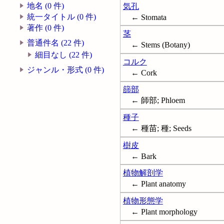
地名 (0 件)
気孔
統一タイトル (0 件)
← Stomata
著作 (0 件)
茎
普通件名 (22 件)
← Stems (Botany)
細目なし (22 件)
コルク
ジャンル・形式 (0 件)
← Cork
篩部
← 師部; Phloem
種子
← 種苗; 種; Seeds
樹皮
← Bark
植物解剖学
← Plant anatomy
植物形態学
← Plant morphology