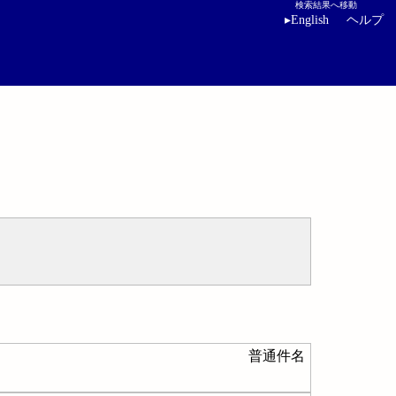
検索結果へ移動
▸
English
ヘルプ
普通件名