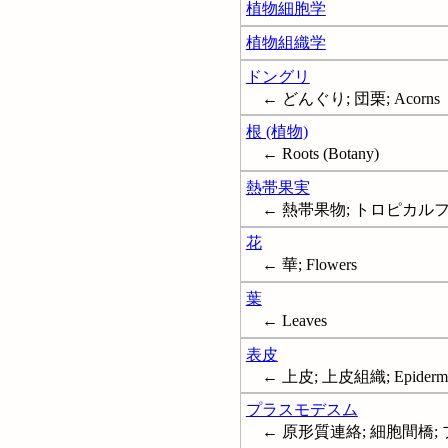
植物細胞学
植物組織学
ドングリ
← どんぐり; 団栗; Acorns
根 (植物)
← Roots (Botany)
熱帯果実
← 熱帯果物; トロピカルフルーツ;
花
← 華; Flowers
葉
← Leaves
表皮
← 上皮; 上皮組織; Epiderm
プラスモデスム
← 原形質連絡; 細胞間橋; プ