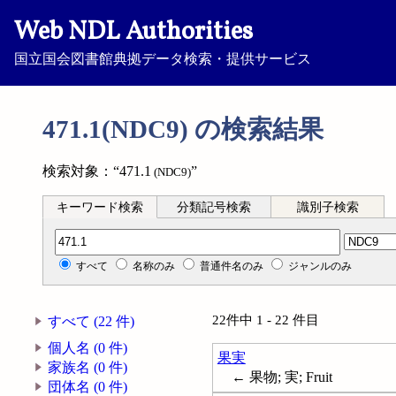
Web NDL Authorities
国立国会図書館典拠データ検索・提供サービス
471.1(NDC9) の検索結果
検索対象：“471.1
”
(NDC9)
キーワード検索
分類記号検索
識別子検索
分類記号検索
すべて
名称のみ
普通件名のみ
ジャンルのみ
22件中 1 - 22 件目
すべて (22 件)
個人名 (0 件)
果実
家族名 (0 件)
← 果物; 実; Fruit
団体名 (0 件)