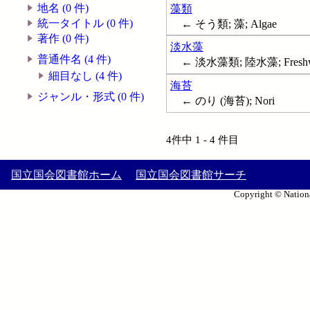
地名 (0 件)
藻類
統一タイトル (0 件)
← そう類; 藻; Algae
著作 (0 件)
淡水藻
普通件名 (4 件)
← 淡水藻類; 陸水藻; Freshwat
細目なし (4 件)
海苔
ジャンル・形式 (0 件)
← のり (海苔); Nori
4件中 1 - 4 件目
国立国会図書館ホーム
国立国会図書館サーチ
Copyright © Nationa