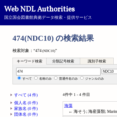
Web NDL Authorities
国立国会図書館典拠データ検索・提供サービス
474(NDC10) の検索結果
検索対象：“474
”
(NDC10)
キーワード検索
分類記号検索
識別子検索
分類記号検索
すべて
名称のみ
普通件名のみ
ジャンルのみ
4件中 1 - 4 件目
すべて (4 件)
個人名 (0 件)
海藻
家族名 (0 件)
← 海そう; 海産藻類; Marine 
団体名 (0 件)