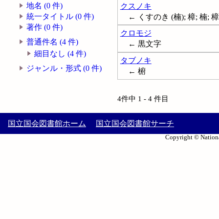
地名 (0 件)
クスノキ
統一タイトル (0 件)
← くすのき (楠); 樟; 楠;
著作 (0 件)
クロモジ
普通件名 (4 件)
← 黒文字
細目なし (4 件)
タブノキ
ジャンル・形式 (0 件)
← 椨
4件中 1 - 4 件目
国立国会図書館ホーム
国立国会図書館サーチ
Copyright © Nationa