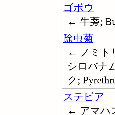
ゴボウ
← 牛蒡; Bu
除虫菊
← ノミト
シロバナム
ク; Pyrethr
ステビア
← アマハ