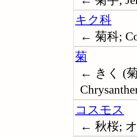
キク科
← 菊科; Co
菊
← きく (菊
Chrysanth
コスモス
← 秋桜;