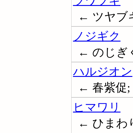
ツワブキ
← ツヤブキ
ノジギク
← のじぎ
ハルジオン
← 春紫促;
ヒマワリ
← ひまわり