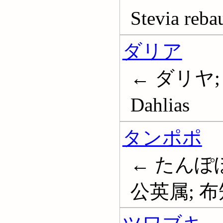
Stevia reba
ダリア
← ダリヤ;
Dahlias
タンポポ
← たんぽぽ
公英属; 布知奈