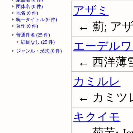
アザミ
団体名 (0 件)
地名 (0 件)
統一タイトル (0 件)
← 薊; ア
著作 (0 件)
普通件名 (25 件)
エーデルワ
細目なし (25 件)
ジャンル・形式 (0 件)
← 西洋薄雪草
カミルレ
← カミツ
キクイモ
← 菊芋; Jeru