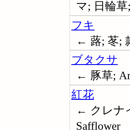
マ; 日輪草; 
フキ
← 蕗; 苳;
ブタクサ
← 豚草; Ambr
紅花
← クレナイ
Safflower